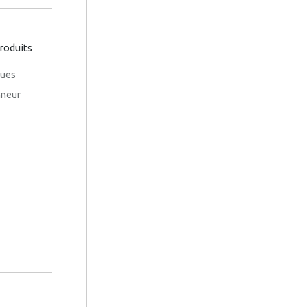
roduits
gues
nneur