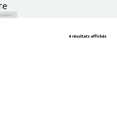
re
uquetière”
4 résultats affichés