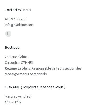
Contactez-nous !
418 973-5533
info@diadaime.com
Trouvez nous sur :
Facebook
page
Boutique
opens
in
750, rue d'Alma
new
Chicoutimi G7H 4E6
window
Roxane Leblanc
: Responsable de la protection des
renseignements personnels
HORAIRE (Toujours sur rendez-vous )
Mardi au vendredi
10 h à 17 h