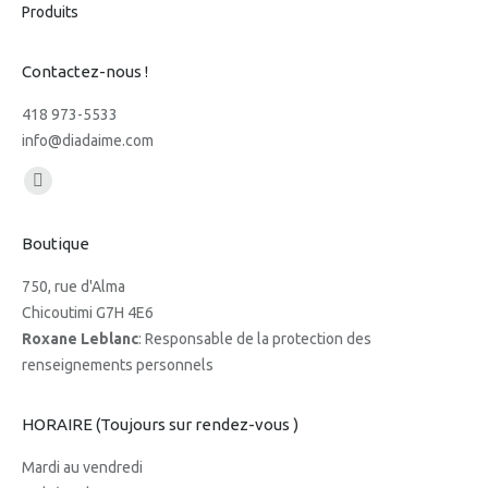
Produits
Contactez-nous !
418 973-5533
info@diadaime.com
Trouvez nous sur :
Facebook
page
Boutique
opens
in
750, rue d'Alma
new
Chicoutimi G7H 4E6
window
Roxane Leblanc
: Responsable de la protection des
renseignements personnels
HORAIRE (Toujours sur rendez-vous )
Mardi au vendredi