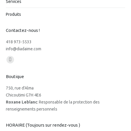
Services
Produits
Contactez-nous !
418 973-5533
info@diadaime.com
Trouvez nous sur :
Facebook
page
Boutique
opens
in
750, rue d'Alma
new
Chicoutimi G7H 4E6
window
Roxane Leblanc
: Responsable de la protection des
renseignements personnels
HORAIRE (Toujours sur rendez-vous )