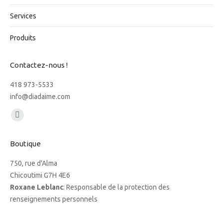
Services
Produits
Contactez-nous !
418 973-5533
info@diadaime.com
Trouvez nous sur :
Facebook
page
Boutique
opens
in
750, rue d'Alma
new
Chicoutimi G7H 4E6
window
Roxane Leblanc
: Responsable de la protection des
renseignements personnels