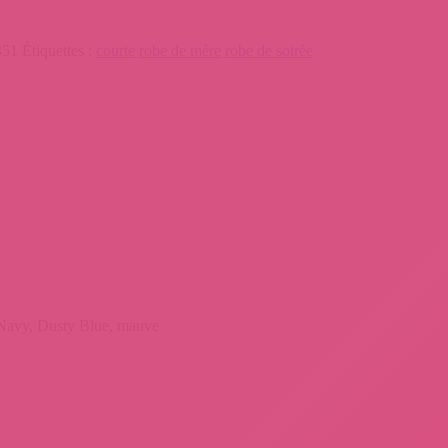
51
Étiquettes :
courte
robe de mère
robe de soirée
 Navy, Dusty Blue, mauve