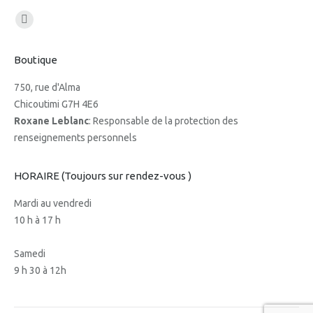
Trouvez nous sur :
Facebook
page
Boutique
opens
in
750, rue d'Alma
new
Chicoutimi G7H 4E6
window
Roxane Leblanc
: Responsable de la protection des
renseignements personnels
HORAIRE (Toujours sur rendez-vous )
Mardi au vendredi
10 h à 17 h
Samedi
9 h 30 à 12h